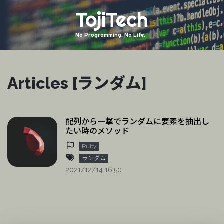
TojiTech
No Programming, No Life.
Articles [ランダム]
配列から一撃でランダムに要素を抽出し
たい時のメソッド
Ruby
ランダム
2021/12/14 16:50