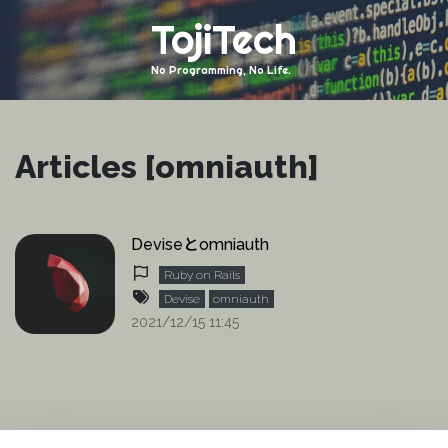
TojiTech
No Programming, No Life.
Articles [omniauth]
Deviseとomniauth
Ruby on Rails
Devise
omniauth
2021/12/15 11:45